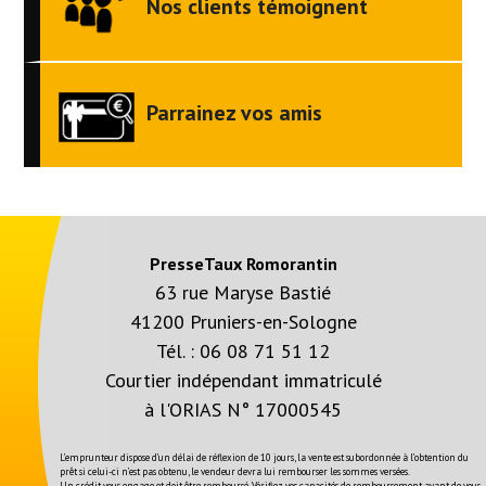
Nos clients témoignent
Parrainez vos amis
PresseTaux Romorantin
63 rue Maryse Bastié
41200 Pruniers-en-Sologne
Tél. :
06 08 71 51 12
Courtier indépendant immatriculé
à l'ORIAS N° 17000545
L’emprunteur dispose d’un délai de réflexion de 10 jours, la vente est subordonnée à l’obtention du
prêt si celui-ci n’est pas obtenu, le vendeur devra lui rembourser les sommes versées.
Un crédit vous engage et doit être remboursé. Vérifiez vos capacités de remboursement avant de vous