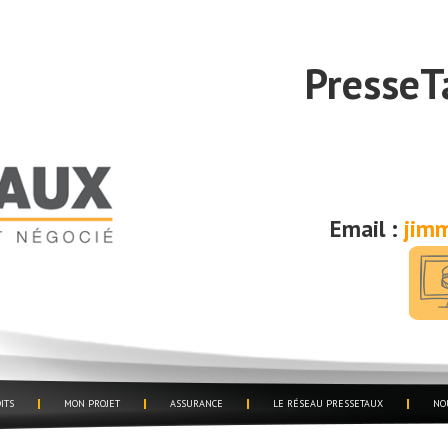
PresseT
Email :
jimm
ITS
MON PROJET
ASSURANCE
LE RÉSEAU PRESSETAUX
NO