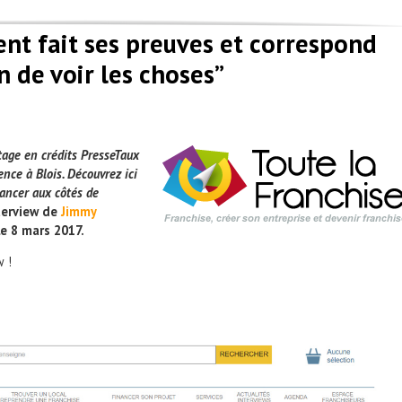
nt fait ses preuves et correspond
 de voir les choses”
tage en crédits PresseTaux
nce à Blois. Découvrez ici
lancer aux côtés de
terview de
Jimmy
e 8 mars 2017.
w !