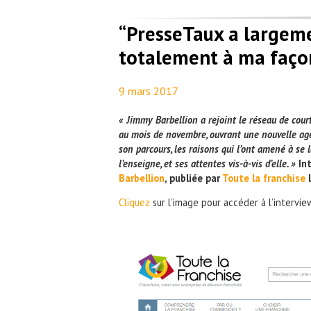
“PresseTaux a largeme
totalement à ma façon
9 mars 2017
By
Maël PresseTaux
« Jimmy Barbellion a rejoint le réseau de cour
au mois de novembre, ouvrant une nouvelle age
son parcours, les raisons qui l’ont amené à se 
l’enseigne, et ses attentes vis-à-vis d’elle. »
In
Barbellion
, publiée par
Toute la franchise
l
Cliquez
sur l’image pour accéder à l’intervie