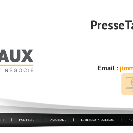
PresseT
Email :
jimm
ITS
MON PROJET
ASSURANCE
LE RÉSEAU PRESSETAUX
NO