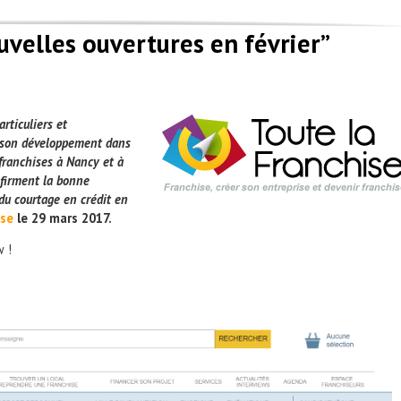
uvelles ouvertures en février”
rticuliers et
t son développement dans
franchises à Nancy et à
nfirment la bonne
du courtage en crédit en
ise
le 29 mars 2017.
w !