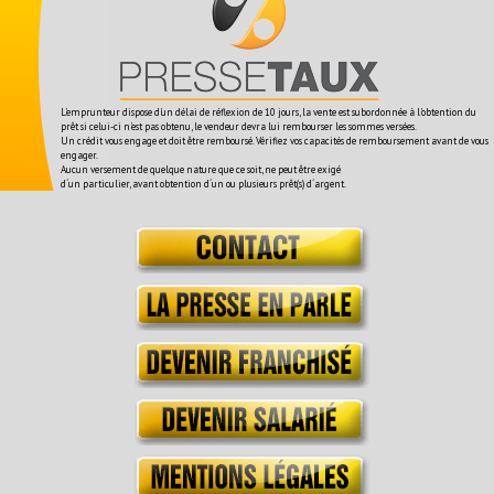
L'emprunteur dispose d'un délai de réflexion de 10 jours, la vente est subordonnée à l'obtention du
prêt si celui-ci n'est pas obtenu, le vendeur devra lui rembourser les sommes versées.
Un crédit vous engage et doit être remboursé. Vérifiez vos capacités de remboursement avant de vous
engager.
Aucun versement de quelque nature que ce soit, ne peut être exigé
d´un particulier, avant obtention d´un ou plusieurs prêt(s) d´argent.