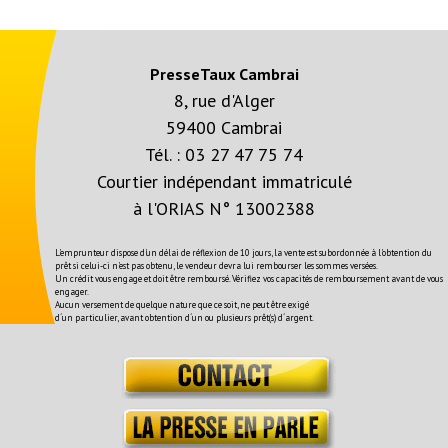
PresseTaux Cambrai
8, rue d'Alger
59400 Cambrai
Tél. :
03 27 47 75 74
Courtier indépendant immatriculé
à l'ORIAS N° 13002388
L'emprunteur dispose d'un délai de réflexion de 10 jours, la vente est subordonnée à l'obtention du
prêt si celui-ci n'est pas obtenu, le vendeur devra lui rembourser les sommes versées.
Un crédit vous engage et doit être remboursé. Vérifiez vos capacités de remboursement avant de vous
engager.
Aucun versement de quelque nature que ce soit, ne peut être exigé
d´un particulier, avant obtention d´un ou plusieurs prêt(s) d´argent.