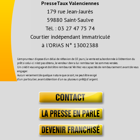
PresseTaux Valenciennes
179 rue Jean-Jaurès
59880 Saint-Saulve
Tél. :
03 27 47 75 74
Courtier indépendant immatriculé
à l'ORIAS N° 13002388
L'emprunteur dispose d'un délai de réflexion de 10 jours, la vente est subordonnée à l'obtention du
prêt si celui-ci n'est pas obtenu, le vendeur devra lui rembourser les sommes versées.
Un crédit vous engage et doit être remboursé. Vérifiez vos capacités de remboursement avant de vous
engager.
Aucun versement de quelque nature que ce soit, ne peut être exigé
d´un particulier, avant obtention d´un ou plusieurs prêt(s) d´argent.