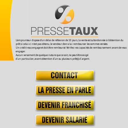
L'emprunteur dispose d'un délai de réflexion de 10 jours, la vente est subordonnée à l'obtention du
prêt si celui-ci n'est pas obtenu, le vendeur devra lui rembourser les sommes versées.
Un crédit vous engage et doit être remboursé. Vérifiez vos capacités de remboursement avant de vous
engager.
Aucun versement de quelque nature que ce soit, ne peut être exigé
d´un particulier, avant obtention d´un ou plusieurs prêt(s) d´argent.