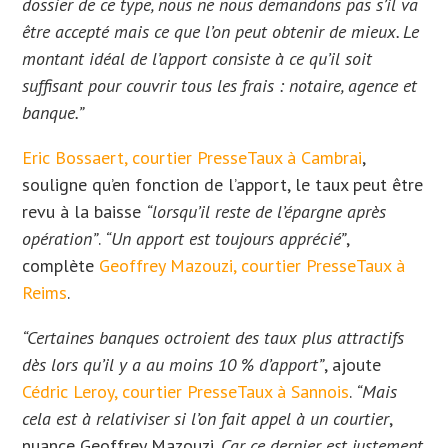
dossier de ce type, nous ne nous demandons pas s’il va
être accepté mais ce que l’on peut obtenir de mieux. Le
montant idéal de l’apport consiste à ce qu’il soit
suffisant pour couvrir tous les frais : notaire, agence et
banque.”
Eric Bossaert, courtier PresseTaux à Cambrai
,
souligne qu’en fonction de l’apport, le taux peut être
revu à la baisse
“lorsqu’il reste de l’épargne après
opération”
.
“Un apport est toujours apprécié”
,
complète
Geoffrey Mazouzi, courtier PresseTaux à
Reims
.
“Certaines banques octroient des taux plus attractifs
dès lors qu’il y a au moins 10 % d’apport”
, ajoute
Cédric Leroy, courtier PresseTaux à Sannois
.
“Mais
cela est à relativiser si l’on fait appel à un courtier
,
nuance Geoffrey Mazouzi.
Car ce dernier est justement