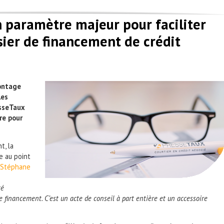
n paramètre majeur pour faciliter
sier de financement de crédit
montage
les
esseTaux
re pour
t, la
e au point
Stéphane
té
 financement. C’est un acte de conseil à part entière et un accessoire