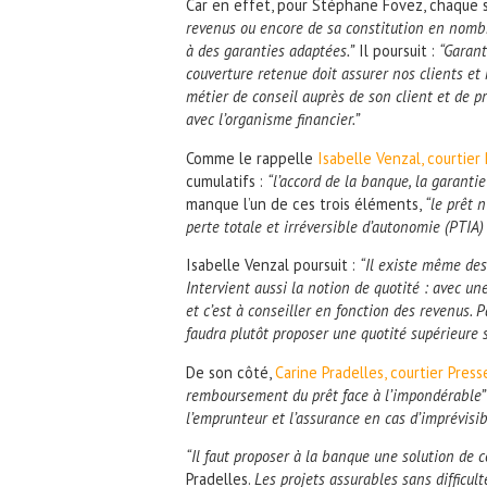
Car en effet, pour Stéphane Fovez, chaque s
revenus ou encore de sa constitution en nomb
à des garanties adaptées.”
Il poursuit :
“Garant
couverture retenue doit assurer nos clients et 
métier de conseil auprès de son client et de pr
avec l’organisme financier.”
Comme le rappelle
Isabelle Venzal, courtier
cumulatifs :
“l’accord de la banque, la garanti
manque l’un de ces trois éléments,
“le prêt n
perte totale et irréversible d’autonomie (PTIA
Isabelle Venzal poursuit :
“Il existe même des 
Intervient aussi la notion de quotité : avec u
et c’est à conseiller en fonction des revenus. 
faudra plutôt proposer une quotité supérieure s
De son côté,
Carine Pradelles, courtier Pres
remboursement du prêt face à l’impondérable”
l’emprunteur et l’assurance en cas d’imprévisib
“Il faut proposer à la banque une solution de c
Pradelles.
Les projets assurables sans difficu