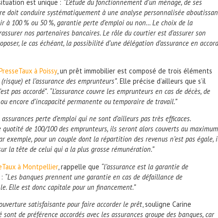
ituation est unique :
“L’étude du fonctionnement d’un ménage, de ses
re doit conduire systématiquement à une analyse personnalisée aboutissan
ir à 100 % ou 50 %, garantie perte d’emploi ou non… Le choix de la
rassurer nos partenaires bancaires. Le rôle du courtier est d’assurer son
oposer, le cas échéant, la possibilité d’une délégation d’assurance en accor
 PresseTaux à Poissy
, un prêt immobilier est composé de trois éléments
e (risque) et l’assurance des emprunteurs”
. Elle précise d’ailleurs que s’il
’est pas accordé”
.
“L’assurance couvre les emprunteurs en cas de décès, de
) ou encore d’incapacité permanente ou temporaire de travail.”
assurances perte d’emploi qui ne sont d’ailleurs pas très efficaces.
ne quotité de 100/100 des emprunteurs, ils seront alors couverts au maximum
Par exemple, pour un couple dont la répartition des revenus n’est pas égale, i
ur la tête de celui qui a la plus grosse rémunération.”
seTaux à Montpellier
, rappelle que
“l’assurance est la garantie de
:
“Les banques prennent une garantie en cas de défaillance de
le. Elle est donc capitale pour un financement.”
ouverture satisfaisante pour faire accorder le prêt
, souligne Carine
lté sont de préférence accordés avec les assurances groupe des banques, car