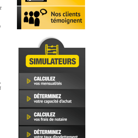
t
d
,
l