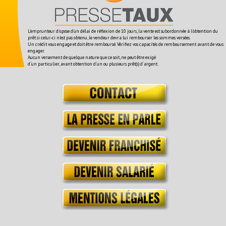
L'emprunteur dispose d'un délai de réflexion de 10 jours, la vente est subordonnée à l'obtention du
prêt si celui-ci n'est pas obtenu, le vendeur devra lui rembourser les sommes versées.
Un crédit vous engage et doit être remboursé. Vérifiez vos capacités de remboursement avant de vous
engager.
Aucun versement de quelque nature que ce soit, ne peut être exigé
d´un particulier, avant obtention d´un ou plusieurs prêt(s) d´argent.