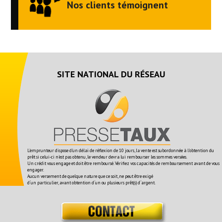
Nos clients témoignent
SITE NATIONAL DU RÉSEAU
L'emprunteur dispose d'un délai de réflexion de 10 jours, la vente est subordonnée à l'obtention du
prêt si celui-ci n'est pas obtenu, le vendeur devra lui rembourser les sommes versées.
Un crédit vous engage et doit être remboursé. Vérifiez vos capacités de remboursement avant de vous
engager.
Aucun versement de quelque nature que ce soit, ne peut être exigé
d´un particulier, avant obtention d´un ou plusieurs prêt(s) d´argent.