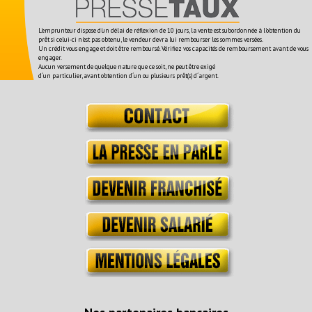
L'emprunteur dispose d'un délai de réflexion de 10 jours, la vente est subordonnée à l'obtention du
prêt si celui-ci n'est pas obtenu, le vendeur devra lui rembourser les sommes versées.
Un crédit vous engage et doit être remboursé. Vérifiez vos capacités de remboursement avant de vous
engager.
Aucun versement de quelque nature que ce soit, ne peut être exigé
d´un particulier, avant obtention d´un ou plusieurs prêt(s) d´argent.