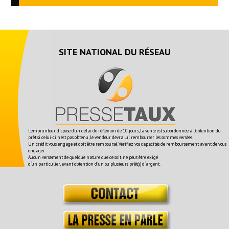
SITE NATIONAL DU RÉSEAU
L'emprunteur dispose d'un délai de réflexion de 10 jours, la vente est subordonnée à l'obtention du
prêt si celui-ci n'est pas obtenu, le vendeur devra lui rembourser les sommes versées.
Un crédit vous engage et doit être remboursé. Vérifiez vos capacités de remboursement avant de vous
engager.
Aucun versement de quelque nature que ce soit, ne peut être exigé
d´un particulier, avant obtention d´un ou plusieurs prêt(s) d´argent.