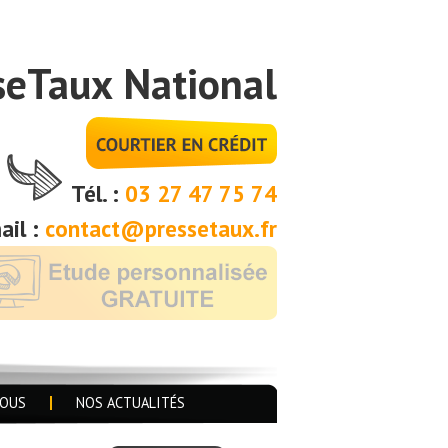
seTaux National
Tél. :
03 27 47 75 74
ail :
contact@pressetaux.fr
NOUS
NOS ACTUALITÉS