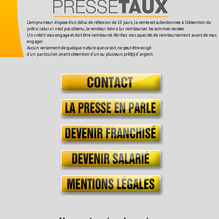
L'emprunteur dispose d'un délai de réflexion de 10 jours, la vente est subordonnée à l'obtention du
prêt si celui-ci n'est pas obtenu, le vendeur devra lui rembourser les sommes versées.
Un crédit vous engage et doit être remboursé. Vérifiez vos capacités de remboursement avant de vous
engager.
Aucun versement de quelque nature que ce soit, ne peut être exigé
d´un particulier, avant obtention d´un ou plusieurs prêt(s) d´argent.