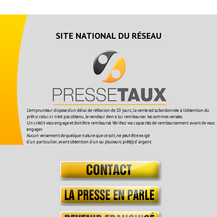
SITE NATIONAL DU RÉSEAU
L'emprunteur dispose d'un délai de réflexion de 10 jours, la vente est subordonnée à l'obtention du
prêt si celui-ci n'est pas obtenu, le vendeur devra lui rembourser les sommes versées.
Un crédit vous engage et doit être remboursé. Vérifiez vos capacités de remboursement avant de vous
engager.
Aucun versement de quelque nature que ce soit, ne peut être exigé
d´un particulier, avant obtention d´un ou plusieurs prêt(s) d´argent.