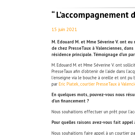
“ L’accompagnement de
15 juin 2021
By
Aurélie PresseTaux
M. Edouard M. et Mme Séverine V. ont eu re
de chez PresseTaux à Valenciennes, dans l
résidence principale. Témoignage d’un part
M. Edouard M. et Mme Séverine V. ont sollici
PresseTaux afin d’obtenir de l’aide dans l’acqu
l’enseigne via le bouche à oreille et ont
pu 
par
Eric Piatek, courtier PresseTaux à Valenc
En quelques mots, pouvez-vous nous résum
d’un financement ?
Nous souhaitions effectuer un prêt pour l’ac
Pour quelles raisons avez-vous fait appel 
Nous souhaitions faire appel à un courtier 