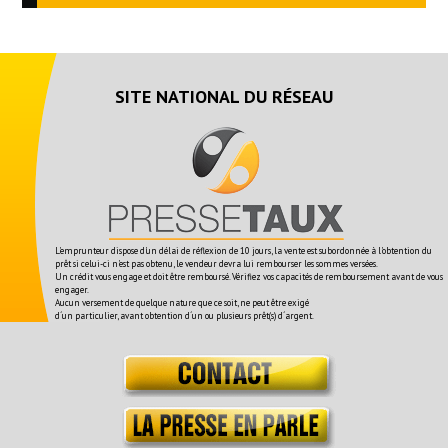
SITE NATIONAL DU RÉSEAU
L'emprunteur dispose d'un délai de réflexion de 10 jours, la vente est subordonnée à l'obtention du
prêt si celui-ci n'est pas obtenu, le vendeur devra lui rembourser les sommes versées.
Un crédit vous engage et doit être remboursé. Vérifiez vos capacités de remboursement avant de vous
engager.
Aucun versement de quelque nature que ce soit, ne peut être exigé
d´un particulier, avant obtention d´un ou plusieurs prêt(s) d´argent.