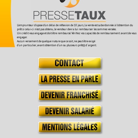
L'emprunteur dispose d'un délai de réflexion de 10 jours, la vente est subordonnée à l'obtention du
prêt si celui-ci n'est pas obtenu, le vendeur devra lui rembourser les sommes versées.
Un crédit vous engage et doit être remboursé. Vérifiez vos capacités de remboursement avant de vous
engager.
Aucun versement de quelque nature que ce soit, ne peut être exigé
d´un particulier, avant obtention d´un ou plusieurs prêt(s) d´argent.