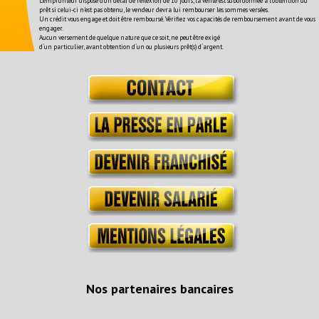
L'emprunteur dispose d'un délai de réflexion de 10 jours, la vente est subordonnée à l'obtention du
prêt si celui-ci n'est pas obtenu, le vendeur devra lui rembourser les sommes versées.
Un crédit vous engage et doit être remboursé. Vérifiez vos capacités de remboursement avant de vous
engager.
Aucun versement de quelque nature que ce soit, ne peut être exigé
d´un particulier, avant obtention d´un ou plusieurs prêt(s) d´argent.
Nos partenaires bancaires