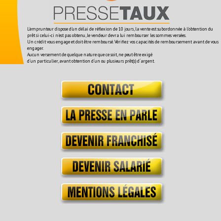
L'emprunteur dispose d'un délai de réflexion de 10 jours, la vente est subordonnée à l'obtention du
prêt si celui-ci n'est pas obtenu, le vendeur devra lui rembourser les sommes versées.
Un crédit vous engage et doit être remboursé. Vérifiez vos capacités de remboursement avant de vous
engager.
Aucun versement de quelque nature que ce soit, ne peut être exigé
d´un particulier, avant obtention d´un ou plusieurs prêt(s) d´argent.