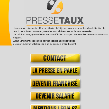
L'emprunteur dispose d'un délai de réflexion de 10 jours, la vente est subordonnée à l'obtention du
prêt si celui-ci n'est pas obtenu, le vendeur devra lui rembourser les sommes versées.
Un crédit vous engage et doit être remboursé. Vérifiez vos capacités de remboursement avant de vous
engager.
Aucun versement de quelque nature que ce soit, ne peut être exigé
d´un particulier, avant obtention d´un ou plusieurs prêt(s) d´argent.