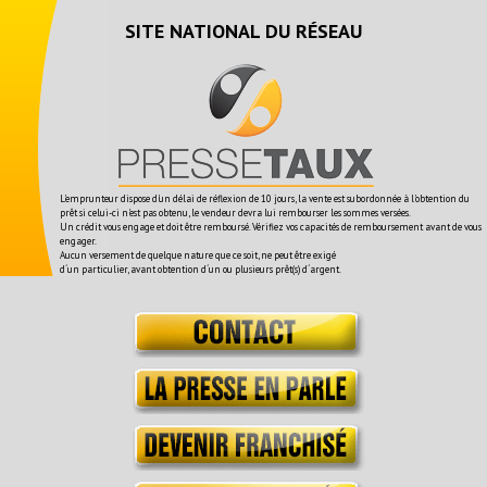
SITE NATIONAL DU RÉSEAU
L'emprunteur dispose d'un délai de réflexion de 10 jours, la vente est subordonnée à l'obtention du
prêt si celui-ci n'est pas obtenu, le vendeur devra lui rembourser les sommes versées.
Un crédit vous engage et doit être remboursé. Vérifiez vos capacités de remboursement avant de vous
engager.
Aucun versement de quelque nature que ce soit, ne peut être exigé
d´un particulier, avant obtention d´un ou plusieurs prêt(s) d´argent.