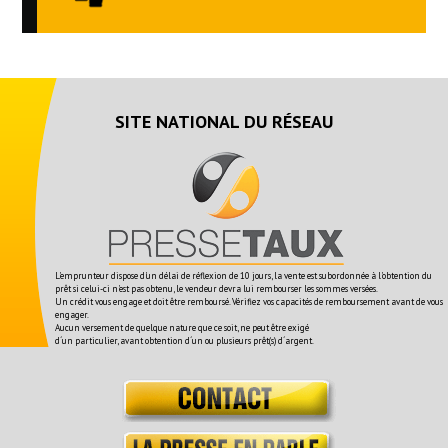
SITE NATIONAL DU RÉSEAU
L'emprunteur dispose d'un délai de réflexion de 10 jours, la vente est subordonnée à l'obtention du
prêt si celui-ci n'est pas obtenu, le vendeur devra lui rembourser les sommes versées.
Un crédit vous engage et doit être remboursé. Vérifiez vos capacités de remboursement avant de vous
engager.
Aucun versement de quelque nature que ce soit, ne peut être exigé
d´un particulier, avant obtention d´un ou plusieurs prêt(s) d´argent.