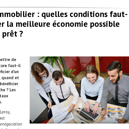
mmobilier : quelles conditions faut-
ser la meilleure économie possible
 prêt ?
mettre de
ore faut-il
ficier d’un
, quand et
énéficier
he ? Les
etaux
s.
Leroy,
faut
 renégociation