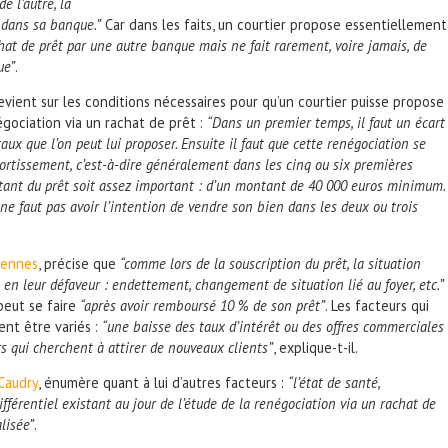
e l’autre, la
e dans sa banque.”
Car dans les faits, un courtier propose essentiellement
hat de prêt par une autre banque mais ne fait rarement, voire jamais, de
ue”
.
revient sur les conditions nécessaires pour qu’un courtier puisse propose
gociation via un rachat de prêt :
“Dans un premier temps, il faut un écart
taux que l’on peut lui proposer. Ensuite il faut que cette renégociation se
ortissement, c’est-à-dire généralement dans les cinq ou six premières
ntant du prêt soit assez important : d’un montant de 40 000 euros minimum.
l ne faut pas avoir l’intention de vendre son bien dans les deux ou trois
iennes
, précise que
“comme lors de la souscription du prêt, la situation
 en leur défaveur : endettement, changement de situation lié au foyer, etc.”
peut se faire
“après avoir remboursé 10 % de son prêt”
. Les facteurs qui
nt être variés :
“une baisse des taux d’intérêt ou des offres commerciales
rs qui cherchent à attirer de nouveaux clients”
, explique-t-il.
 Caudry
, énumère quant à lui d’autres facteurs :
“l’état de santé,
 différentiel existant au jour de l’étude de la renégociation via un rachat de
lisée”
.