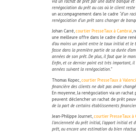
via un rachat de prêt par une autre banque et d
renégociation du prêt au cas où le client rest
un accompagnement dans le cadre
“d’un rac
renégociation d’un prêt sans changer de banq
Johan Carré,
courtier PresseTaux à Cambrai
, 
une meilleure offre dans le cadre d’une rené
d’au moins un point entre le taux initial et le 
fasse dans la première partie de sa durée d’am
années de son prêt. De plus, il faut que le mo
Enfin, et ce dernier point est très important, i
années suivant la renégociation.”
Thomas Kopec,
courtier PresseTaux à Valenc
financière des clients ne doit pas avoir changé
En moyenne, la renégociation via un rachat 
peuvent déclencher un rachat de prêt peuve
de la part de certains établissements financie
Jean-Philippe Journet,
courtier PresseTaux à
l’ancienneté du prêt initial, l’apport initial et
prêt, ou encore une estimation du bien réactua