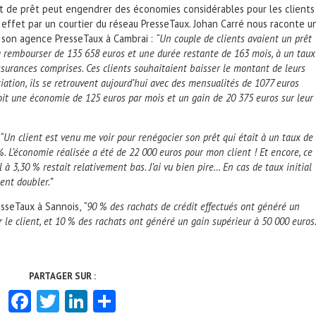
at de prêt peut engendrer des économies considérables pour les clients
effet par un courtier du réseau PresseTaux. Johan Carré nous raconte u
 de son agence PresseTaux à Cambrai :
“Un couple de clients avaient un prêt
 rembourser de 135 658 euros et une durée restante de 163 mois, à un taux
surances comprises. Ces clients souhaitaient baisser le montant de leurs
iation, ils se retrouvent aujourd’hui avec des mensualités de 1077 euros
it une économie de 125 euros par mois et un gain de 20 375 euros sur leur
“Un client est venu me voir pour renégocier son prêt qui était à un taux de
 %. L’économie réalisée a été de 22 000 euros pour mon client ! Et encore, ce
l à 3,30 % restait relativement bas. J’ai vu bien pire… En cas de taux initial
ent doubler.”
esseTaux à Sannois,
“90 % des rachats de crédit effectués ont généré un
 le client, et 10 % des rachats ont généré un gain supérieur à 50 000 euros.
Facebook
Twitter
LinkedIn
Partager