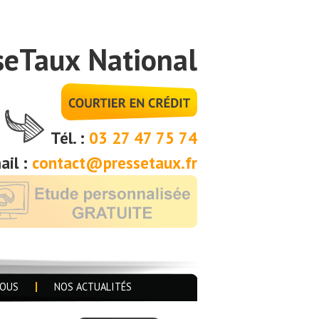
seTaux National
Tél. :
03 27 47 75 74
ail :
contact@pressetaux.fr
NOUS
NOS ACTUALITÉS