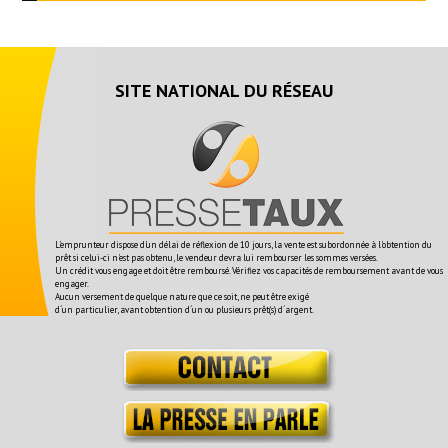
SITE NATIONAL DU RÉSEAU
L'emprunteur dispose d'un délai de réflexion de 10 jours, la vente est subordonnée à l'obtention du
prêt si celui-ci n'est pas obtenu, le vendeur devra lui rembourser les sommes versées.
Un crédit vous engage et doit être remboursé. Vérifiez vos capacités de remboursement avant de vous
engager.
Aucun versement de quelque nature que ce soit, ne peut être exigé
d´un particulier, avant obtention d´un ou plusieurs prêt(s) d´argent.