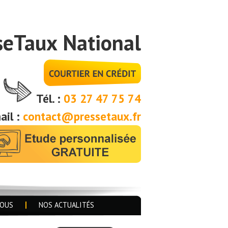
seTaux National
Tél. :
03 27 47 75 74
ail :
contact@pressetaux.fr
NOUS
NOS ACTUALITÉS