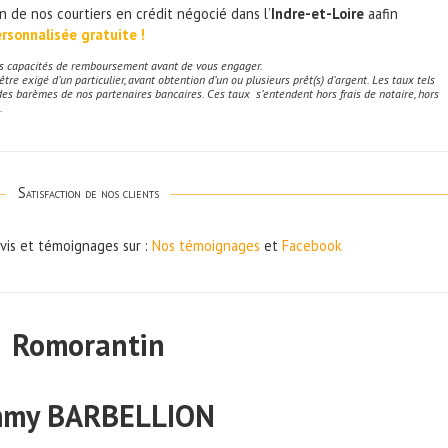
n de nos courtiers en crédit négocié dans l’
Indre-et-Loire
aafin
rsonnalisée gratuite !
vos capacités de remboursement avant de vous engager.
re exigé d’un particulier, avant obtention d’un ou plusieurs prêt(s) d’argent. Les taux tels
des barèmes de nos partenaires bancaires. Ces taux s’entendent hors frais de notaire, hors
.
Satisfaction de nos clients
avis et témoignages sur :
Nos témoignages
et
Facebook
Romorantin
mmy BARBELLION