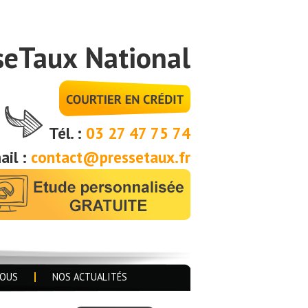
seTaux National
Tél. :
03 27 47 75 74
ail :
contact@pressetaux.fr
NOUS
NOS ACTUALITÉS