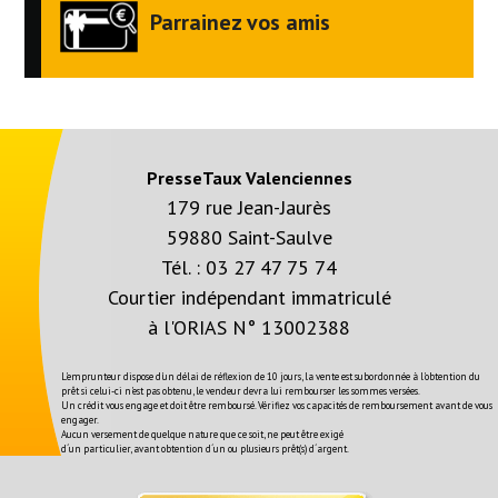
Parrainez vos amis
PresseTaux Valenciennes
179 rue Jean-Jaurès
59880 Saint-Saulve
Tél. :
03 27 47 75 74
Courtier indépendant immatriculé
à l'ORIAS N° 13002388
L'emprunteur dispose d'un délai de réflexion de 10 jours, la vente est subordonnée à l'obtention du
prêt si celui-ci n'est pas obtenu, le vendeur devra lui rembourser les sommes versées.
Un crédit vous engage et doit être remboursé. Vérifiez vos capacités de remboursement avant de vous
engager.
Aucun versement de quelque nature que ce soit, ne peut être exigé
d´un particulier, avant obtention d´un ou plusieurs prêt(s) d´argent.