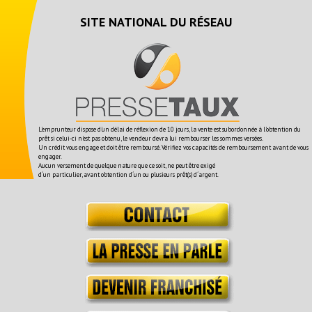
SITE NATIONAL DU RÉSEAU
L'emprunteur dispose d'un délai de réflexion de 10 jours, la vente est subordonnée à l'obtention du
prêt si celui-ci n'est pas obtenu, le vendeur devra lui rembourser les sommes versées.
Un crédit vous engage et doit être remboursé. Vérifiez vos capacités de remboursement avant de vous
engager.
Aucun versement de quelque nature que ce soit, ne peut être exigé
d´un particulier, avant obtention d´un ou plusieurs prêt(s) d´argent.