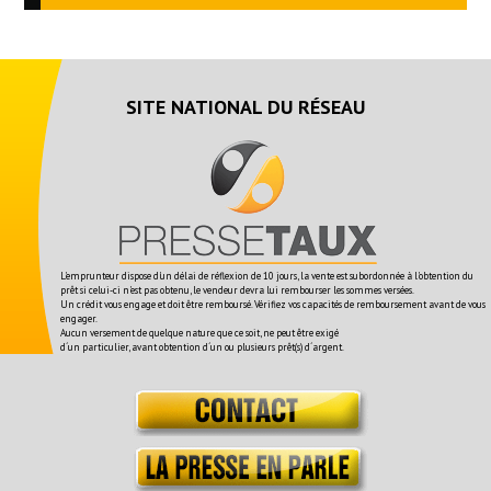
SITE NATIONAL DU RÉSEAU
L'emprunteur dispose d'un délai de réflexion de 10 jours, la vente est subordonnée à l'obtention du
prêt si celui-ci n'est pas obtenu, le vendeur devra lui rembourser les sommes versées.
Un crédit vous engage et doit être remboursé. Vérifiez vos capacités de remboursement avant de vous
engager.
Aucun versement de quelque nature que ce soit, ne peut être exigé
d´un particulier, avant obtention d´un ou plusieurs prêt(s) d´argent.