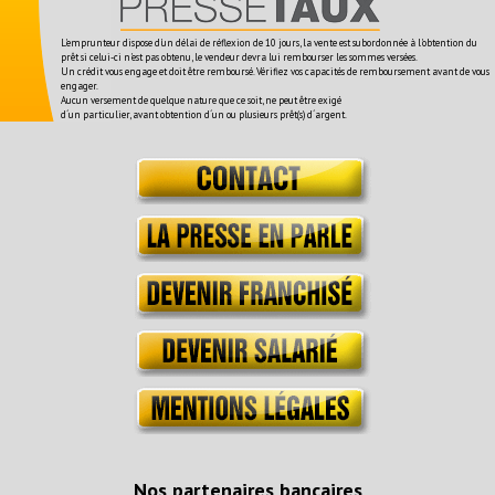
L'emprunteur dispose d'un délai de réflexion de 10 jours, la vente est subordonnée à l'obtention du
prêt si celui-ci n'est pas obtenu, le vendeur devra lui rembourser les sommes versées.
Un crédit vous engage et doit être remboursé. Vérifiez vos capacités de remboursement avant de vous
engager.
Aucun versement de quelque nature que ce soit, ne peut être exigé
d´un particulier, avant obtention d´un ou plusieurs prêt(s) d´argent.
Nos partenaires bancaires