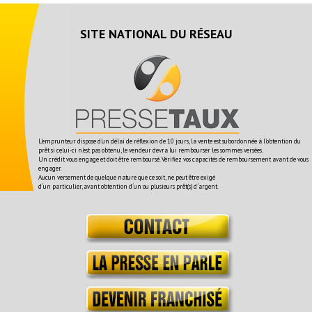
SITE NATIONAL DU RÉSEAU
L'emprunteur dispose d'un délai de réflexion de 10 jours, la vente est subordonnée à l'obtention du
prêt si celui-ci n'est pas obtenu, le vendeur devra lui rembourser les sommes versées.
Un crédit vous engage et doit être remboursé. Vérifiez vos capacités de remboursement avant de vous
engager.
Aucun versement de quelque nature que ce soit, ne peut être exigé
d´un particulier, avant obtention d´un ou plusieurs prêt(s) d´argent.