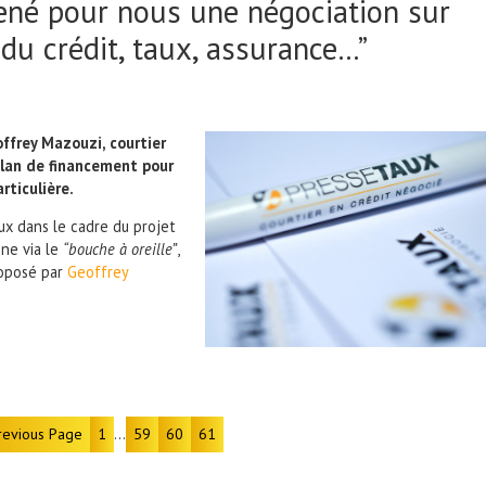
ené pour nous une négociation sur
 du crédit, taux, assurance…”
ffrey Mazouzi, courtier
plan de financement pour
rticulière.
aux dans le cadre du projet
gne via le
“bouche à oreille”
,
roposé par
Geoffrey
…
revious Page
1
59
60
61