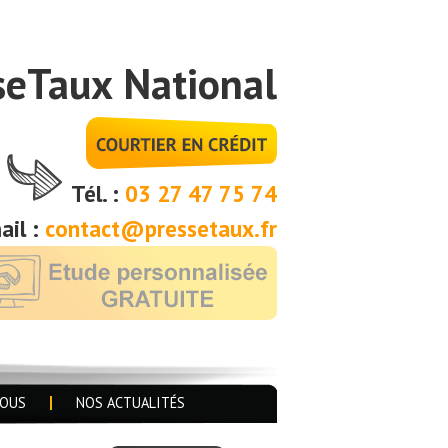
seTaux National
Tél. :
03 27 47 75 74
ail :
contact@pressetaux.fr
NOUS
NOS ACTUALITÉS