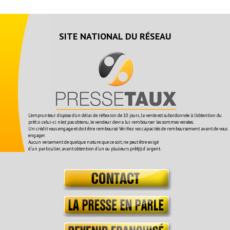
SITE NATIONAL DU RÉSEAU
L'emprunteur dispose d'un délai de réflexion de 10 jours, la vente est subordonnée à l'obtention du
prêt si celui-ci n'est pas obtenu, le vendeur devra lui rembourser les sommes versées.
Un crédit vous engage et doit être remboursé. Vérifiez vos capacités de remboursement avant de vous
engager.
Aucun versement de quelque nature que ce soit, ne peut être exigé
d´un particulier, avant obtention d´un ou plusieurs prêt(s) d´argent.