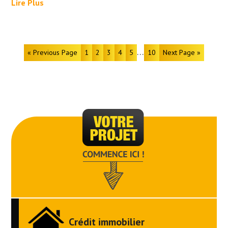
Lire Plus
…
« Previous Page
1
2
3
4
5
10
Next Page »
Crédit immobilier